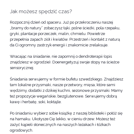
Jak możesz spędzić czas?
Rozpocznij dzień od spaceru. Już po przekroczeniu naszej
„bramy do natury” zobaczysz łąki, polne ścieżki, pola rzepaku,
gryki, plantacje porzeczek, malin, chmielu. Powietrze
przepełnia zapach ziół i kwiatów. Przestrzeń i kontakt z naturą
da Ci ogromny zastrzyk energii i znakomicie zrelaksuje.
Wracając na śniadanie, nie zapomnij o dendroterapii (opis
znajdziesz w ogrodzie). Doenergetyzuj swoje stopy na ścieżce
sensorycznej.
Śniadania serwujemy w formie bufetu szwedzkiego. Znajdziesz
tam lokalne przysmaki, nasze przetwory, mięsa, które sami
wędzimy, dodatki z dzikiej kuchni, sezonowe przysmaki. Mamy
też propozycje wegańskie, bezglutenowe. Serwujemy dobrą
kawę i herbatę, soki, koktajle.
Po śniadaniu wybierz sobie książkę z naszej biblioteki i połóż się
na hamaku. Ukołysze Cię lekko, w cieniu drzew. Możesz też
zażyć kąpieli słonecznych na naszych leżakach i łóżkach
ogrodowych.