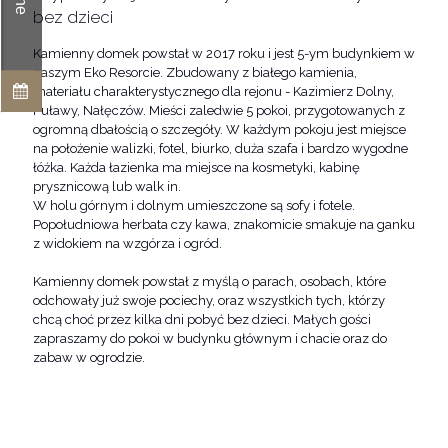
bez dzieci
Kamienny domek powstał w 2017 roku i jest 5-ym budynkiem w
naszym Eko Resorcie. Zbudowany z białego kamienia,
materiału charakterystycznego dla rejonu - Kazimierz Dolny,
Puławy, Nałęczów. Mieści zaledwie 5 pokoi, przygotowanych z
ogromną dbałością o szczegóły. W każdym pokoju jest miejsce
na położenie walizki, fotel, biurko, duża szafa i bardzo wygodne
łóżka. Każda łazienka ma miejsce na kosmetyki, kabinę
prysznicową lub walk in.
W holu górnym i dolnym umieszczone są sofy i fotele.
Popołudniowa herbata czy kawa, znakomicie smakuje na ganku
z widokiem na wzgórza i ogród.
Kamienny domek powstał z myślą o parach, osobach, które
odchowały już swoje pociechy, oraz wszystkich tych, którzy
chcą choć przez kilka dni pobyć bez dzieci. Małych gości
zapraszamy do pokoi w budynku głównym i chacie oraz do
zabaw w ogrodzie.