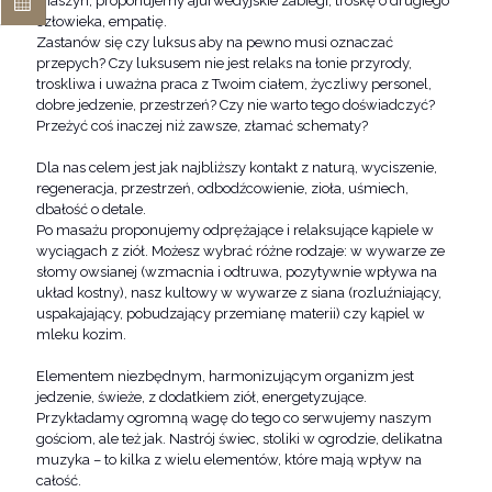
maszyn, proponujemy ajurwedyjskie zabiegi, troskę o drugiego
człowieka, empatię.
Zastanów się czy luksus aby na pewno musi oznaczać
przepych? Czy luksusem nie jest relaks na łonie przyrody,
troskliwa i uważna praca z Twoim ciałem, życzliwy personel,
dobre jedzenie, przestrzeń? Czy nie warto tego doświadczyć?
Przeżyć coś inaczej niż zawsze, złamać schematy?
Dla nas celem jest jak najbliższy kontakt z naturą, wyciszenie,
regeneracja, przestrzeń, odbodźcowienie, zioła, uśmiech,
dbałość o detale.
Po masażu proponujemy odprężające i relaksujące kąpiele w
wyciągach z ziół. Możesz wybrać różne rodzaje: w wywarze ze
słomy owsianej (wzmacnia i odtruwa, pozytywnie wpływa na
układ kostny), nasz kultowy w wywarze z siana (rozluźniający,
uspakajający, pobudzający przemianę materii) czy kąpiel w
mleku kozim.
Elementem niezbędnym, harmonizującym organizm jest
jedzenie, świeże, z dodatkiem ziół, energetyzujące.
Przykładamy ogromną wagę do tego co serwujemy naszym
gościom, ale też jak. Nastrój świec, stoliki w ogrodzie, delikatna
muzyka – to kilka z wielu elementów, które mają wpływ na
całość.