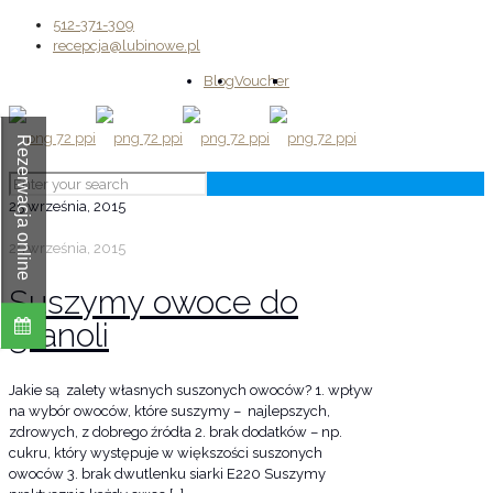
512-371-309
recepcja@lubinowe.pl
Blog
Voucher
Rezerwacja online
25 września, 2015
25 września, 2015
Suszymy owoce do
granoli
Jakie są zalety własnych suszonych owoców? 1. wpływ
na wybór owoców, które suszymy – najlepszych,
zdrowych, z dobrego źródła 2. brak dodatków – np.
cukru, który występuje w większości suszonych
owoców 3. brak dwutlenku siarki E220 Suszymy