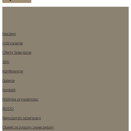
Znajomi
Noclegi
Odżywianie
Oferty Specjalne
SPA
Konferencje
Galeria
Kontakt
Polityka prywatności
RODO
Regulamin rezerwacji
Obiekt przyjazny zwierzętom