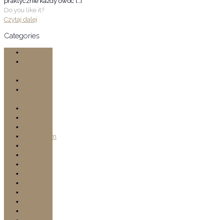
praktycznie każdy owoc
[…]
Do you like it?
Czytaj dalej
Categories
Atrakcje
Bez
kategorii
Dieta
Dla
biznesu
Grupy
Historia
Jedzenie
Kulinarium
News
Places
przyjęcia
Przyroda
SPA
Turystyka
Wesela
Zdrowie