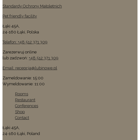
Standardy Ochrony Małoletnich
Pet friendly facility
Łąki 45A,
24-160 Łąki, Polska
Telefon: +48 512 371 309
Zarezerwuj online
lub zadzwoń:
+48 512 371 309
Email: recepcja@lubinowe.pl
Zameldowanie: 15:00
Wymeldowanie: 11:00
Rooms
Restaurant
Conferences
Shop
Contact
Łąki 45A,
24-160 Łąki, Poland