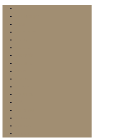
Atrakcje
Bez kategorii
Dieta
Dla biznesu
Grupy
Historia
Jedzenie
Kulinarium
News
Places
przyjęcia
Przyroda
SPA
Turystyka
Wesela
Zdrowie
Znajomi