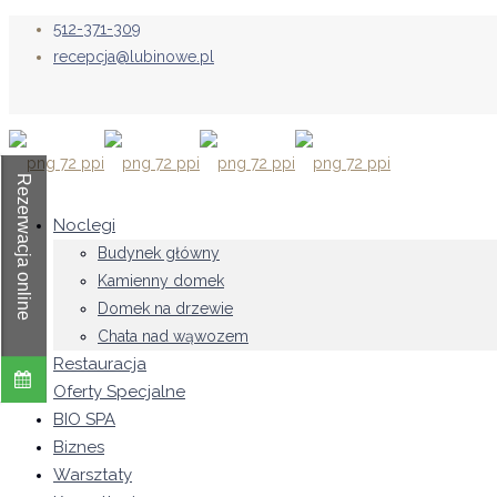
512-371-309
recepcja@lubinowe.pl
Rezerwacja online
Noclegi
Budynek główny
Kamienny domek
Domek na drzewie
Chata nad wąwozem
Restauracja
Oferty Specjalne
BIO SPA
Biznes
Warsztaty