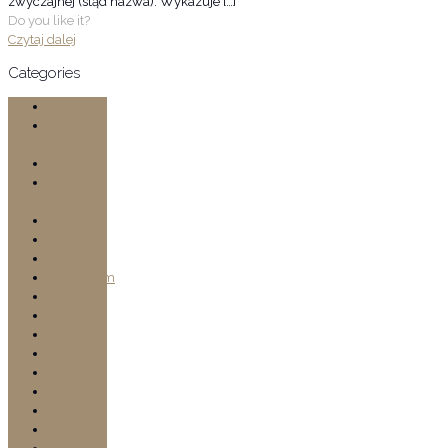
zwyczajnej (stąd nazwa). Wykazuje
[…]
Do you like it?
Czytaj dalej
Categories
Atrakcje
Bez
kategorii
Dieta
Dla
biznesu
Grupy
Historia
Jedzenie
Kulinarium
News
Places
przyjęcia
Przyroda
SPA
Turystyka
Wesela
Zdrowie