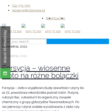
512-371-309
recepcja@lubinowe.pl
Blog
Voucher
Rezerwacja online
14 kwietnia, 2021
14 kwietnia, 2021
Forsycja – wiosenne
złoto na różne bolączki
Forsycja – zioło o wyjątkowo dużej zawartości rutyny bo
aż 1%, prawdziwa rekordzistka pośród roślin. Rutyna,
rutozyd (łac. rutosidum) to organiczny związek
chemiczny z grupy glikozydów flawonoidowych. Po
raz pierwszy rutyna została wyizolowana z ziela ruty