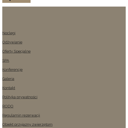
Znajomi
Noclegi
Odżywianie
Oferty Specjalne
SPA
Konferencje
Galeria
Kontakt
Polityka prywatności
RODO
Regulamin rezerwacji
Obiekt przyjazny zwierzętom