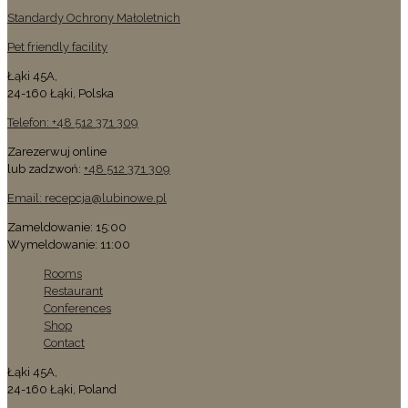
Standardy Ochrony Małoletnich
Pet friendly facility
Łąki 45A,
24-160 Łąki, Polska
Telefon: +48 512 371 309
Zarezerwuj online
lub zadzwoń:
+48 512 371 309
Email: recepcja@lubinowe.pl
Zameldowanie: 15:00
Wymeldowanie: 11:00
Rooms
Restaurant
Conferences
Shop
Contact
Łąki 45A,
24-160 Łąki, Poland