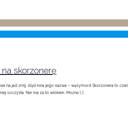
 na skorzonerę
a na jad żmij, stąd inna jego nazwa – wężymord Skorzonera to czar
niej soczysta. Nie ma za to włókien. Można
[…]