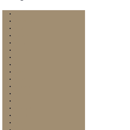
Atrakcje
Bez kategorii
Dieta
Dla biznesu
Grupy
Historia
Jedzenie
Kulinarium
News
Places
przyjęcia
Przyroda
SPA
Turystyka
Wesela
Zdrowie
Znajomi