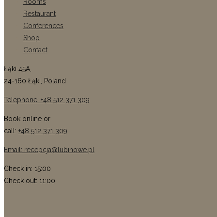
Rooms
Restaurant
Conferences
Shop
Contact
Łąki 45A,
24-160 Łąki, Poland
Telephone: +48 512 371 309
Book online or
call:
+48 512 371 309
Email: recepcja@lubinowe.pl
Check in: 15:00
Check out: 11:00