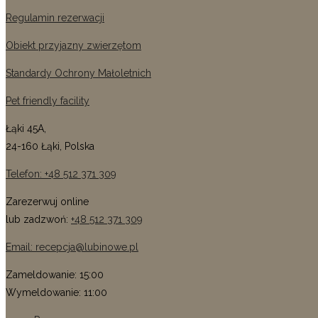
Regulamin rezerwacji
Obiekt przyjazny zwierzętom
Standardy Ochrony Małoletnich
Pet friendly facility
Łąki 45A,
24-160 Łąki, Polska
Telefon: +48 512 371 309
Zarezerwuj online
lub zadzwoń:
+48 512 371 309
Email: recepcja@lubinowe.pl
Zameldowanie: 15:00
Wymeldowanie: 11:00