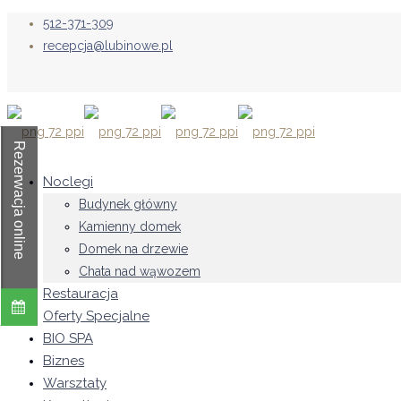
512-371-309
recepcja@lubinowe.pl
Rezerwacja online
Noclegi
Budynek główny
Kamienny domek
Domek na drzewie
Chata nad wąwozem
Restauracja
Oferty Specjalne
BIO SPA
Biznes
Warsztaty